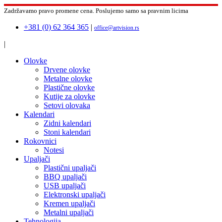
Zadržavamo pravo promene cena.
Poslujemo samo sa pravnim licima
+381 (0) 62 364 365
|
office@artvision.rs
|
Olovke
Drvene olovke
Metalne olovke
Plastične olovke
Kutije za olovke
Setovi olovaka
Kalendari
Zidni kalendari
Stoni kalendari
Rokovnici
Notesi
Upaljači
Plastični upaljači
BBQ upaljači
USB upaljači
Elektronski upaljači
Kremen upaljači
Metalni upaljači
Tehnologija