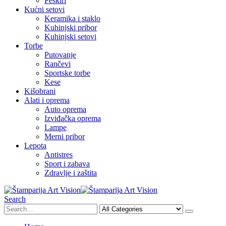
Peškiri
Kućni setovi
Keramika i staklo
Kuhinjski pribor
Kuhinjski setovi
Torbe
Putovanje
Rančevi
Sportske torbe
Kese
Kišobrani
Alati i oprema
Auto oprema
Izviđačka oprema
Lampe
Merni pribor
Lepota
Antistres
Sport i zabava
Zdravlje i zaštita
Search