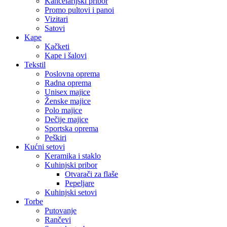
Kancelarijski pribor
Promo pultovi i panoi
Vizitari
Satovi
Kape
Kačketi
Kape i šalovi
Tekstil
Poslovna oprema
Radna oprema
Unisex majice
Ženske majice
Polo majice
Dečije majice
Sportska oprema
Peškiri
Kućni setovi
Keramika i staklo
Kuhinjski pribor
Otvarači za flaše
Pepeljare
Kuhinjski setovi
Torbe
Putovanje
Rančevi