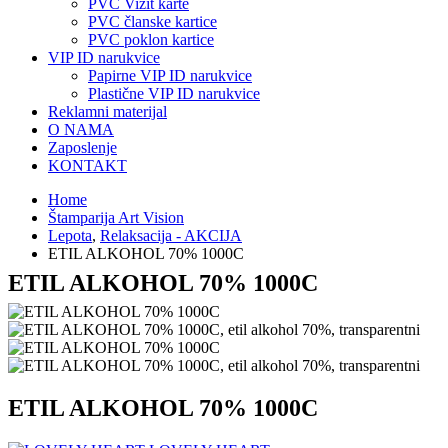
PVC Vizit karte
PVC članske kartice
PVC poklon kartice
VIP ID narukvice
Papirne VIP ID narukvice
Plastične VIP ID narukvice
Reklamni materijal
O NAMA
Zaposlenje
KONTAKT
Home
Štamparija Art Vision
Lepota
,
Relaksacija - AKCIJA
ETIL ALKOHOL 70% 1000C
ETIL ALKOHOL 70% 1000C
ETIL ALKOHOL 70% 1000C