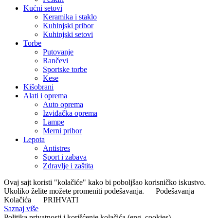
Kućni setovi
Keramika i staklo
Kuhinjski pribor
Kuhinjski setovi
Torbe
Putovanje
Rančevi
Sportske torbe
Kese
Kišobrani
Alati i oprema
Auto oprema
Izviđačka oprema
Lampe
Merni pribor
Lepota
Antistres
Sport i zabava
Zdravlje i zaštita
Ovaj sajt koristi "kolačiće" kako bi poboljšao korisničko iskustvo.
Ukoliko želite možete promeniti podešavanja.
Podešavanja
Kolačića
PRIHVATI
Saznaj više
Politika privatnosti i korišćenje kolačića (eng. cookies)