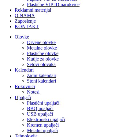
Plastične VIP ID narukvice
Reklamni materijal
O NAMA
Zaposlenje
KONTAKT
Olovke
Drvene olovke
Metalne olovke
Plastične olovke
Kutije za olovke
Setovi olovaka
Kalendari
Zidni kalendari
Stoni kalendari
Rokovnici
Notesi
Upaljači
Plastični upaljači
BBQ upaljači
USB upaljači
Elektronski upaljači
Kremen upaljači
Metalni upaljači
Tehnologija