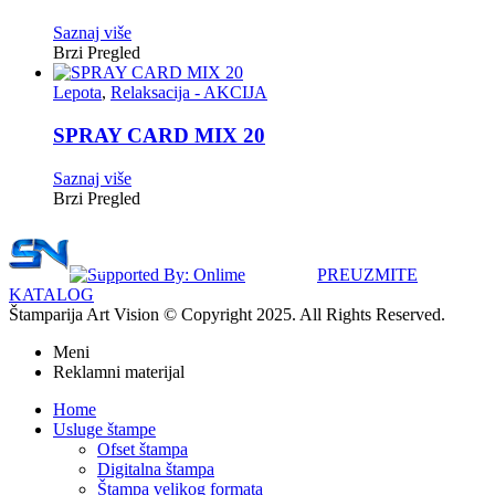
Saznaj više
Brzi Pregled
Lepota
,
Relaksacija - AKCIJA
SPRAY CARD MIX 20
Saznaj više
Brzi Pregled
PREUZMITE
KATALOG
Štamparija Art Vision © Copyright 2025. All Rights Reserved.
Meni
Reklamni materijal
Home
Usluge štampe
Ofset štampa
Digitalna štampa
Štampa velikog formata