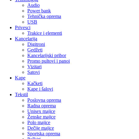
Audio
Power bank
Tehnička oprema
USB
Privesci
Trakice i elementi
Kancelarija
Digitroni
Gedžeti
Kancelarijski pribor
Promo pultovi i panoi
Vizitari
Satovi
Kape
Kačketi
Kape i šalovi
Tekstil
Poslovna oprema
Radna oprema
Unisex majice
Ženske majice
Polo majice
Dečije majice
Sportska oprema