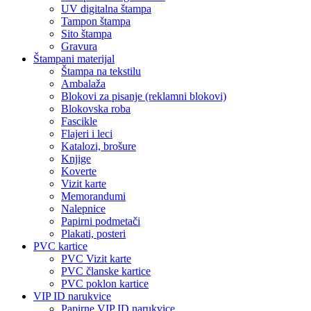
UV digitalna štampa
Tampon štampa
Sito štampa
Gravura
Štampani materijal
Štampa na tekstilu
Ambalaža
Blokovi za pisanje (reklamni blokovi)
Blokovska roba
Fascikle
Flajeri i leci
Katalozi, brošure
Knjige
Koverte
Vizit karte
Memorandumi
Nalepnice
Papirni podmetači
Plakati, posteri
PVC kartice
PVC Vizit karte
PVC članske kartice
PVC poklon kartice
VIP ID narukvice
Papirne VIP ID narukvice