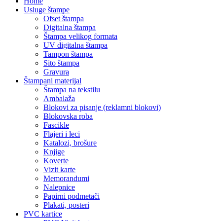
Home
Usluge štampe
Ofset štampa
Digitalna štampa
Štampa velikog formata
UV digitalna štampa
Tampon štampa
Sito štampa
Gravura
Štampani materijal
Štampa na tekstilu
Ambalaža
Blokovi za pisanje (reklamni blokovi)
Blokovska roba
Fascikle
Flajeri i leci
Katalozi, brošure
Knjige
Koverte
Vizit karte
Memorandumi
Nalepnice
Papirni podmetači
Plakati, posteri
PVC kartice