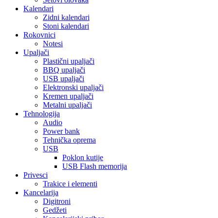
Kalendari
Zidni kalendari
Stoni kalendari
Rokovnici
Notesi
Upaljači
Plastični upaljači
BBQ upaljači
USB upaljači
Elektronski upaljači
Kremen upaljači
Metalni upaljači
Tehnologija
Audio
Power bank
Tehnička oprema
USB
Poklon kutije
USB Flash memorija
Privesci
Trakice i elementi
Kancelarija
Digitroni
Gedžeti