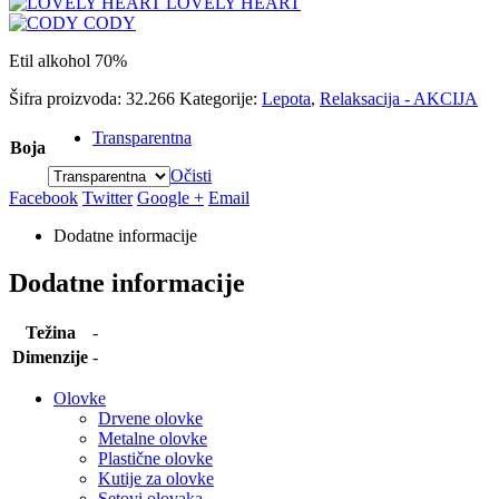
LOVELY HEART
CODY
Etil alkohol 70%
Šifra proizvoda:
32.266
Kategorije:
Lepota
,
Relaksacija - AKCIJA
Transparentna
Boja
Očisti
Facebook
Twitter
Google +
Email
Dodatne informacije
Dodatne informacije
Težina
-
Dimenzije
-
Olovke
Drvene olovke
Metalne olovke
Plastične olovke
Kutije za olovke
Setovi olovaka