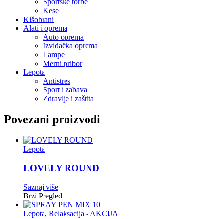
Sportske torbe
Kese
Kišobrani
Alati i oprema
Auto oprema
Izviđačka oprema
Lampe
Merni pribor
Lepota
Antistres
Sport i zabava
Zdravlje i zaštita
Povezani proizvodi
Lepota
LOVELY ROUND
Saznaj više
Brzi Pregled
Lepota
,
Relaksacija - AKCIJA