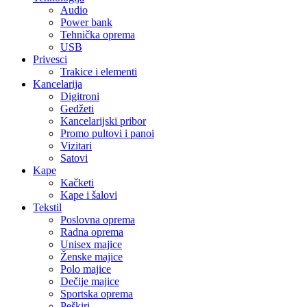
Audio
Power bank
Tehnička oprema
USB
Privesci
Trakice i elementi
Kancelarija
Digitroni
Gedžeti
Kancelarijski pribor
Promo pultovi i panoi
Vizitari
Satovi
Kape
Kačketi
Kape i šalovi
Tekstil
Poslovna oprema
Radna oprema
Unisex majice
Ženske majice
Polo majice
Dečije majice
Sportska oprema
Peškiri