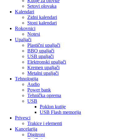
Kutije za olovke
Setovi olovaka
Kalendari
Zidni kalendari
Stoni kalendari
Rokovnici
Notesi
Upaljači
Plastični upaljači
BBQ upaljači
USB upaljači
Elektronski upaljači
Kremen upaljači
Metalni upaljači
Tehnologija
Audio
Power bank
Tehnička oprema
USB
Poklon kutije
USB Flash memorija
Privesci
Trakice i elementi
Kancelarija
Digitroni