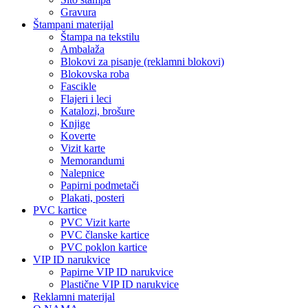
Gravura
Štampani materijal
Štampa na tekstilu
Ambalaža
Blokovi za pisanje (reklamni blokovi)
Blokovska roba
Fascikle
Flajeri i leci
Katalozi, brošure
Knjige
Koverte
Vizit karte
Memorandumi
Nalepnice
Papirni podmetači
Plakati, posteri
PVC kartice
PVC Vizit karte
PVC članske kartice
PVC poklon kartice
VIP ID narukvice
Papirne VIP ID narukvice
Plastične VIP ID narukvice
Reklamni materijal