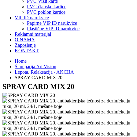
PVC Vizit karte
PVC članske kartice
PVC poklon kartice
VIP ID narukvice
Papirne VIP ID narukvice
Plastične VIP ID narukvice
Reklamni materijal
O NAMA
Zaposlenje
KONTAKT
Home
Štamparija Art Vision
Lepota
,
Relaksacija - AKCIJA
SPRAY CARD MIX 20
SPRAY CARD MIX 20