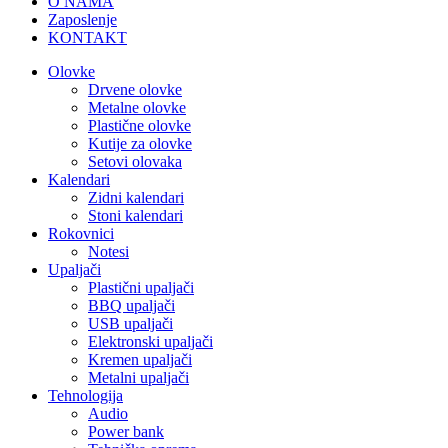
O NAMA
Zaposlenje
KONTAKT
Olovke
Drvene olovke
Metalne olovke
Plastične olovke
Kutije za olovke
Setovi olovaka
Kalendari
Zidni kalendari
Stoni kalendari
Rokovnici
Notesi
Upaljači
Plastični upaljači
BBQ upaljači
USB upaljači
Elektronski upaljači
Kremen upaljači
Metalni upaljači
Tehnologija
Audio
Power bank