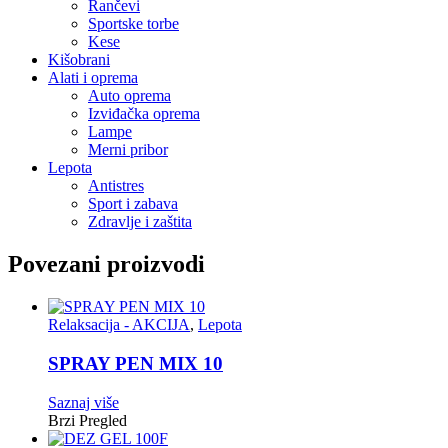
Rančevi
Sportske torbe
Kese
Kišobrani
Alati i oprema
Auto oprema
Izviđačka oprema
Lampe
Merni pribor
Lepota
Antistres
Sport i zabava
Zdravlje i zaštita
Povezani proizvodi
Relaksacija - AKCIJA
,
Lepota
SPRAY PEN MIX 10
Saznaj više
Brzi Pregled