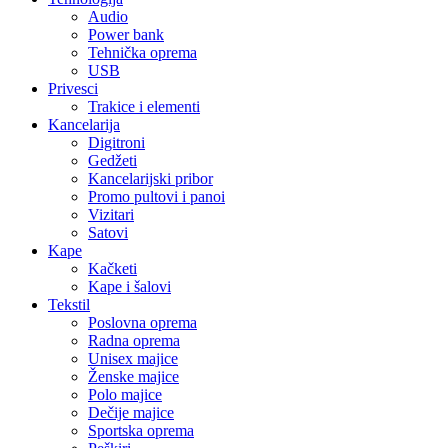
Audio
Power bank
Tehnička oprema
USB
Privesci
Trakice i elementi
Kancelarija
Digitroni
Gedžeti
Kancelarijski pribor
Promo pultovi i panoi
Vizitari
Satovi
Kape
Kačketi
Kape i šalovi
Tekstil
Poslovna oprema
Radna oprema
Unisex majice
Ženske majice
Polo majice
Dečije majice
Sportska oprema