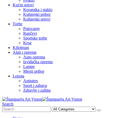
Peškiri
Kućni setovi
Keramika i staklo
Kuhinjski pribor
Kuhinjski setovi
Torbe
Putovanje
Rančevi
Sportske torbe
Kese
Kišobrani
Alati i oprema
Auto oprema
Izviđačka oprema
Lampe
Merni pribor
Lepota
Antistres
Sport i zabava
Zdravlje i zaštita
Search