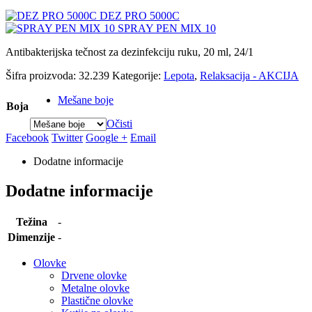
DEZ PRO 5000C
SPRAY PEN MIX 10
Antibakterijska tečnost za dezinfekciju ruku, 20 ml, 24/1
Šifra proizvoda:
32.239
Kategorije:
Lepota
,
Relaksacija - AKCIJA
Mešane boje
Boja
Očisti
Facebook
Twitter
Google +
Email
Dodatne informacije
Dodatne informacije
Težina
-
Dimenzije
-
Olovke
Drvene olovke
Metalne olovke
Plastične olovke