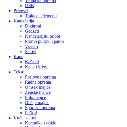
Tehnička oprema
USB
Privesci
Trakice i elementi
Kancelarija
Digitroni
Gedžeti
Kancelarijski pribor
Promo pultovi i panoi
Vizitari
Satovi
Kape
Kačketi
Kape i šalovi
Tekstil
Poslovna oprema
Radna oprema
Unisex majice
Ženske majice
Polo majice
Dečije majice
Sportska oprema
Peškiri
Kućni setovi
Keramika i staklo