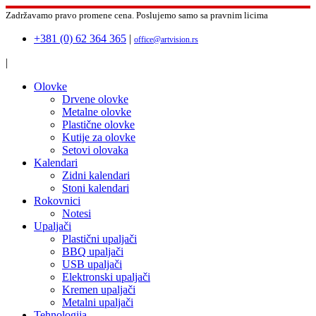
Zadržavamo pravo promene cena.
Poslujemo samo sa pravnim licima
+381 (0) 62 364 365
|
office@artvision.rs
|
Olovke
Drvene olovke
Metalne olovke
Plastične olovke
Kutije za olovke
Setovi olovaka
Kalendari
Zidni kalendari
Stoni kalendari
Rokovnici
Notesi
Upaljači
Plastični upaljači
BBQ upaljači
USB upaljači
Elektronski upaljači
Kremen upaljači
Metalni upaljači
Tehnologija