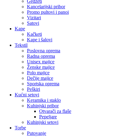
Gedžeti
Kancelarijski pribor
Promo pultovi i panoi
Vizitari
Satovi
Kape
Kačketi
Kape i šalovi
Tekstil
Poslovna oprema
Radna oprema
Unisex majice
Ženske majice
Polo majice
Dečije majice
Sportska oprema
Peškiri
Kućni setovi
Keramika i staklo
Kuhinjski pribor
Otvarači za flaše
Pepeljare
Kuhinjski setovi
Torbe
Putovanje