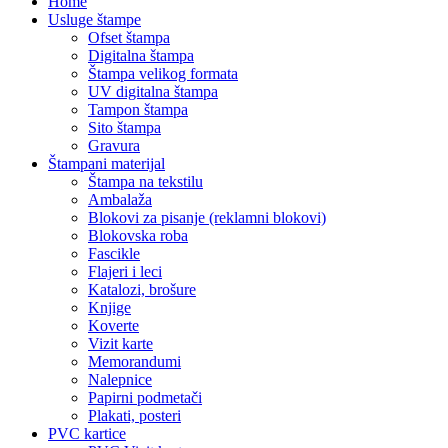
Home
Usluge štampe
Ofset štampa
Digitalna štampa
Štampa velikog formata
UV digitalna štampa
Tampon štampa
Sito štampa
Gravura
Štampani materijal
Štampa na tekstilu
Ambalaža
Blokovi za pisanje (reklamni blokovi)
Blokovska roba
Fascikle
Flajeri i leci
Katalozi, brošure
Knjige
Koverte
Vizit karte
Memorandumi
Nalepnice
Papirni podmetači
Plakati, posteri
PVC kartice