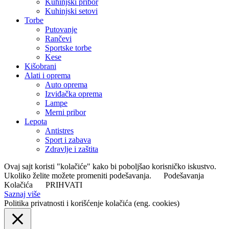
Kuhinjski pribor
Kuhinjski setovi
Torbe
Putovanje
Rančevi
Sportske torbe
Kese
Kišobrani
Alati i oprema
Auto oprema
Izviđačka oprema
Lampe
Merni pribor
Lepota
Antistres
Sport i zabava
Zdravlje i zaštita
Ovaj sajt koristi "kolačiće" kako bi poboljšao korisničko iskustvo.
Ukoliko želite možete promeniti podešavanja.
Podešavanja
Kolačića
PRIHVATI
Saznaj više
Politika privatnosti i korišćenje kolačića (eng. cookies)