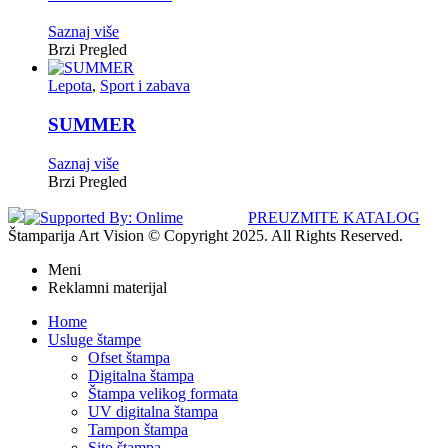
Saznaj više
Brzi Pregled
Lepota
,
Sport i zabava
SUMMER
Saznaj više
Brzi Pregled
PREUZMITE KATALOG
Štamparija Art Vision © Copyright 2025. All Rights Reserved.
Meni
Reklamni materijal
Home
Usluge štampe
Ofset štampa
Digitalna štampa
Štampa velikog formata
UV digitalna štampa
Tampon štampa
Sito štampa