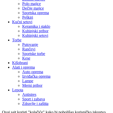
Polo majice
Dečije majice
Sportska oprema
Peškiri
Kućni setovi
Keramika i staklo
Kuhinjski pribor
Kuhinjski setovi
Torbe
Putovanje
Rančevi
Sportske torbe
Kese
Kišobrani
Alati i oprema
Auto oprema
Izviđačka oprema
Lampe
Merni pribor
Lepota
Antistres
Sport i zabava
Zdravlje i zaštita
Ovaj sajt koristi "kolačiće" kako bi poboljšao korisničko iskustvo.