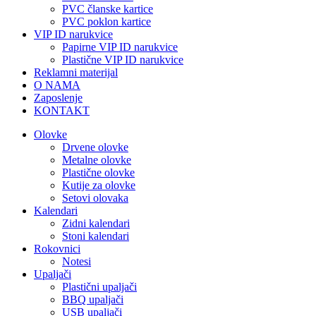
PVC članske kartice
PVC poklon kartice
VIP ID narukvice
Papirne VIP ID narukvice
Plastične VIP ID narukvice
Reklamni materijal
O NAMA
Zaposlenje
KONTAKT
Olovke
Drvene olovke
Metalne olovke
Plastične olovke
Kutije za olovke
Setovi olovaka
Kalendari
Zidni kalendari
Stoni kalendari
Rokovnici
Notesi
Upaljači
Plastični upaljači
BBQ upaljači
USB upaljači