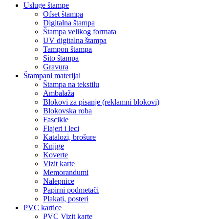
Usluge štampe
Ofset štampa
Digitalna štampa
Štampa velikog formata
UV digitalna štampa
Tampon štampa
Sito štampa
Gravura
Štampani materijal
Štampa na tekstilu
Ambalaža
Blokovi za pisanje (reklamni blokovi)
Blokovska roba
Fascikle
Flajeri i leci
Katalozi, brošure
Knjige
Koverte
Vizit karte
Memorandumi
Nalepnice
Papirni podmetači
Plakati, posteri
PVC kartice
PVC Vizit karte