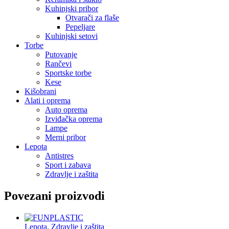
Kuhinjski pribor
Otvarači za flaše
Pepeljare
Kuhinjski setovi
Torbe
Putovanje
Rančevi
Sportske torbe
Kese
Kišobrani
Alati i oprema
Auto oprema
Izviđačka oprema
Lampe
Merni pribor
Lepota
Antistres
Sport i zabava
Zdravlje i zaštita
Povezani proizvodi
Lepota
,
Zdravlje i zaštita