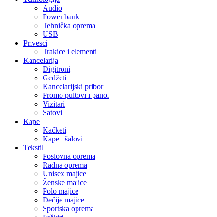
Audio
Power bank
Tehnička oprema
USB
Privesci
Trakice i elementi
Kancelarija
Digitroni
Gedžeti
Kancelarijski pribor
Promo pultovi i panoi
Vizitari
Satovi
Kape
Kačketi
Kape i šalovi
Tekstil
Poslovna oprema
Radna oprema
Unisex majice
Ženske majice
Polo majice
Dečije majice
Sportska oprema