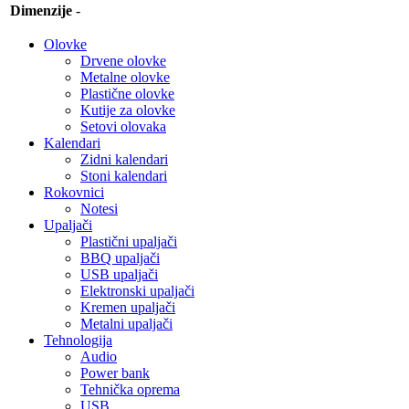
Dimenzije
-
Olovke
Drvene olovke
Metalne olovke
Plastične olovke
Kutije za olovke
Setovi olovaka
Kalendari
Zidni kalendari
Stoni kalendari
Rokovnici
Notesi
Upaljači
Plastični upaljači
BBQ upaljači
USB upaljači
Elektronski upaljači
Kremen upaljači
Metalni upaljači
Tehnologija
Audio
Power bank
Tehnička oprema
USB