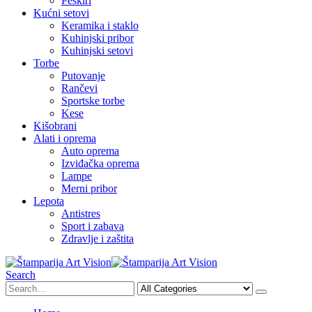
Peškiri
Kućni setovi
Keramika i staklo
Kuhinjski pribor
Kuhinjski setovi
Torbe
Putovanje
Rančevi
Sportske torbe
Kese
Kišobrani
Alati i oprema
Auto oprema
Izviđačka oprema
Lampe
Merni pribor
Lepota
Antistres
Sport i zabava
Zdravlje i zaštita
Search