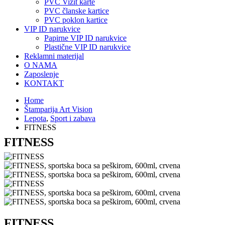
PVC Vizit karte
PVC članske kartice
PVC poklon kartice
VIP ID narukvice
Papirne VIP ID narukvice
Plastične VIP ID narukvice
Reklamni materijal
O NAMA
Zaposlenje
KONTAKT
Home
Štamparija Art Vision
Lepota
,
Sport i zabava
FITNESS
FITNESS
FITNESS