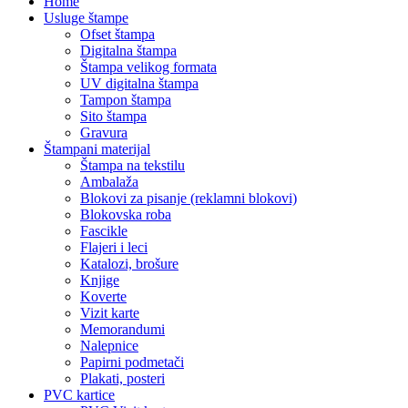
Home
Usluge štampe
Ofset štampa
Digitalna štampa
Štampa velikog formata
UV digitalna štampa
Tampon štampa
Sito štampa
Gravura
Štampani materijal
Štampa na tekstilu
Ambalaža
Blokovi za pisanje (reklamni blokovi)
Blokovska roba
Fascikle
Flajeri i leci
Katalozi, brošure
Knjige
Koverte
Vizit karte
Memorandumi
Nalepnice
Papirni podmetači
Plakati, posteri
PVC kartice