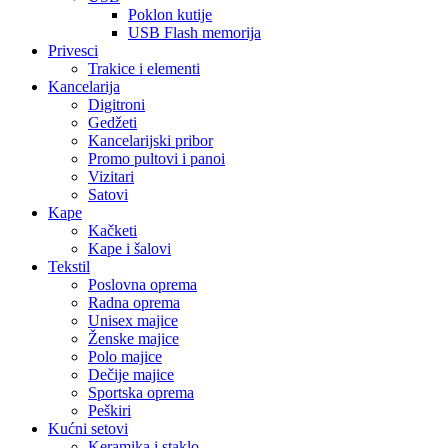
Poklon kutije
USB Flash memorija
Privesci
Trakice i elementi
Kancelarija
Digitroni
Gedžeti
Kancelarijski pribor
Promo pultovi i panoi
Vizitari
Satovi
Kape
Kačketi
Kape i šalovi
Tekstil
Poslovna oprema
Radna oprema
Unisex majice
Ženske majice
Polo majice
Dečije majice
Sportska oprema
Peškiri
Kućni setovi
Keramika i staklo