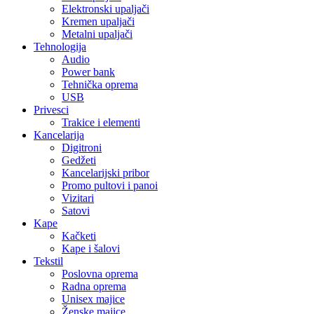
Elektronski upaljači
Kremen upaljači
Metalni upaljači
Tehnologija
Audio
Power bank
Tehnička oprema
USB
Privesci
Trakice i elementi
Kancelarija
Digitroni
Gedžeti
Kancelarijski pribor
Promo pultovi i panoi
Vizitari
Satovi
Kape
Kačketi
Kape i šalovi
Tekstil
Poslovna oprema
Radna oprema
Unisex majice
Ženske majice