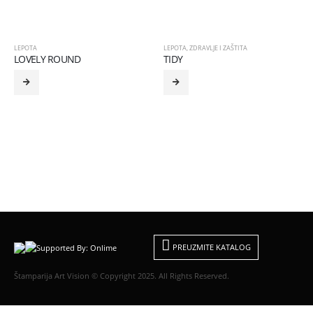
LEPOTA
LEPOTA
,
ZDRAVLJE I ZAŠTITA
LOVELY ROUND
TIDY
PREUZMITE KATALOG
Štamparija Art Vision © Copyright 2025. All Rights Reserved.