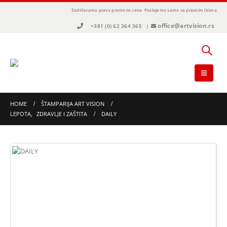
Zadržavamo pravo promene cena.
Poslujemo samo sa pravnim licima
office@artvision.rs
+381 (0) 62 364 365
|
HOME
ŠTAMPARIJA ART VISION
LEPOTA
,
ZDRAVLJE I ZAŠTITA
DAILY