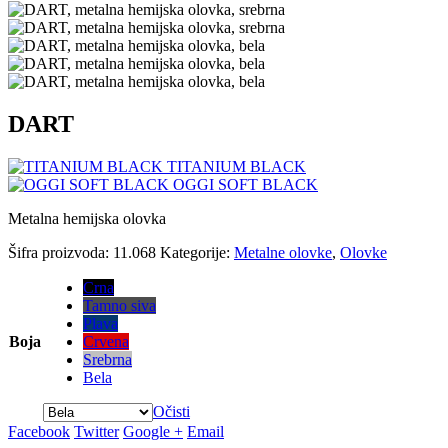
DART
TITANIUM BLACK
OGGI SOFT BLACK
Metalna hemijska olovka
Šifra proizvoda:
11.068
Kategorije:
Metalne olovke
,
Olovke
Crna
Tamno siva
Plava
Boja
Crvena
Srebrna
Bela
Očisti
Facebook
Twitter
Google +
Email