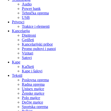
Audio
Power bank
Tehnička oprema
USB
Privesci
Trakice i elementi
Kancelarija
Digitroni
Gedžeti
Kancelarijski pribor
Promo pultovi i panoi
Vizitari
Satovi
Kape
Kačketi
Kape i šalovi
Tekstil
Poslovna oprema
Radna oprema
Unisex majice
Ženske majice
Polo majice
Dečije majice
Sportska oprema