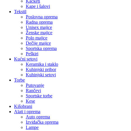
Kačketi
Kape i šalovi
Tekstil
Poslovna oprema
Radna oprema
Unisex majice
Ženske majice
Polo majice
Dečije majice
Sportska oprema
Peškiri
Kućni setovi
Keramika i staklo
Kuhinjski pribor
Kuhinjski setovi
Torbe
Putovanje
Rančevi
Sportske torbe
Kese
Kišobrani
Alati i oprema
Auto oprema
Izviđačka oprema
Lampe