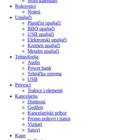
Stoni kalendari
Rokovnici
Notesi
Upaljači
Plastični upaljači
BBQ upaljači
USB upaljači
Elektronski upaljači
Kremen upaljači
Metalni upaljači
Tehnologija
Audio
Power bank
Tehnička oprema
USB
Privesci
Trakice i elementi
Kancelarija
Digitroni
Gedžeti
Kancelarijski pribor
Promo pultovi i panoi
Vizitari
Satovi
Kape