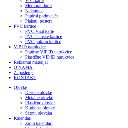
Vizit karte
Memorandumi
Nalepnice
Papirni podmetači
Plakati, posteri
PVC kartice
PVC Vizit karte
PVC članske kartice
PVC poklon kartice
VIP ID narukvice
Papirne VIP ID narukvice
Plastične VIP ID narukvice
Reklamni materijal
O NAMA
Zaposlenje
KONTAKT
Olovke
Drvene olovke
Metalne olovke
Plastične olovke
Kutije za olovke
Setovi olovaka
Kalendari
Zidni kalendari