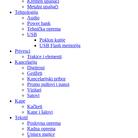
Kremen upaljači
Metalni upaljači
Tehnologija
Audio
Power bank
Tehnička oprema
USB
Poklon kutije
USB Flash memorija
Privesci
Trakice i elementi
Kancelarija
Digitroni
Gedžeti
Kancelarijski pribor
Promo pultovi i panoi
Vizitari
Satovi
Kape
Kačketi
Kape i šalovi
Tekstil
Poslovna oprema
Radna oprema
Unisex majice