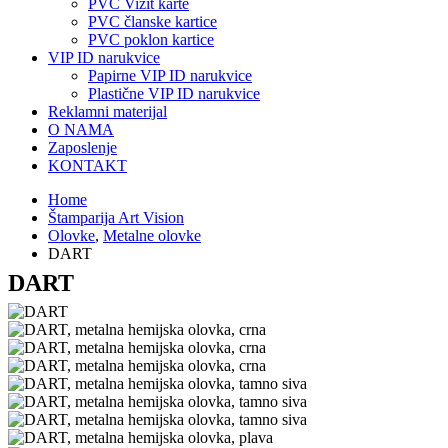
PVC Vizit karte
PVC članske kartice
PVC poklon kartice
VIP ID narukvice
Papirne VIP ID narukvice
Plastične VIP ID narukvice
Reklamni materijal
O NAMA
Zaposlenje
KONTAKT
Home
Štamparija Art Vision
Olovke
,
Metalne olovke
DART
DART