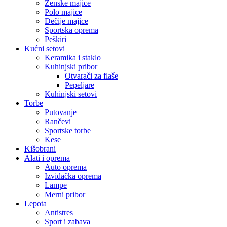
Ženske majice
Polo majice
Dečije majice
Sportska oprema
Peškiri
Kućni setovi
Keramika i staklo
Kuhinjski pribor
Otvarači za flaše
Pepeljare
Kuhinjski setovi
Torbe
Putovanje
Rančevi
Sportske torbe
Kese
Kišobrani
Alati i oprema
Auto oprema
Izviđačka oprema
Lampe
Merni pribor
Lepota
Antistres
Sport i zabava