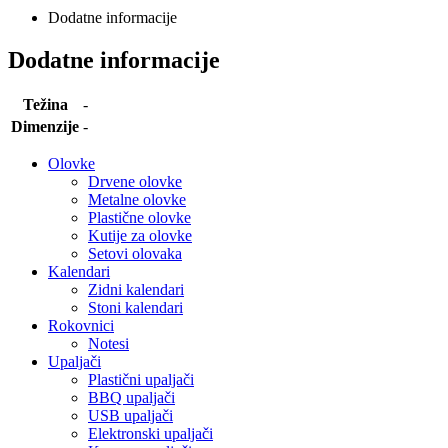
Dodatne informacije
Dodatne informacije
Težina
-
Dimenzije
-
Olovke
Drvene olovke
Metalne olovke
Plastične olovke
Kutije za olovke
Setovi olovaka
Kalendari
Zidni kalendari
Stoni kalendari
Rokovnici
Notesi
Upaljači
Plastični upaljači
BBQ upaljači
USB upaljači
Elektronski upaljači