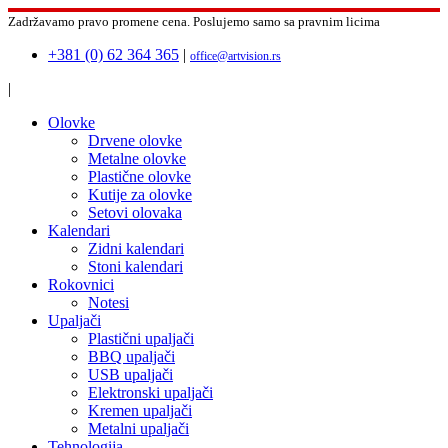
Zadržavamo pravo promene cena.
Poslujemo samo sa pravnim licima
+381 (0) 62 364 365
|
office@artvision.rs
|
Olovke
Drvene olovke
Metalne olovke
Plastične olovke
Kutije za olovke
Setovi olovaka
Kalendari
Zidni kalendari
Stoni kalendari
Rokovnici
Notesi
Upaljači
Plastični upaljači
BBQ upaljači
USB upaljači
Elektronski upaljači
Kremen upaljači
Metalni upaljači
Tehnologija