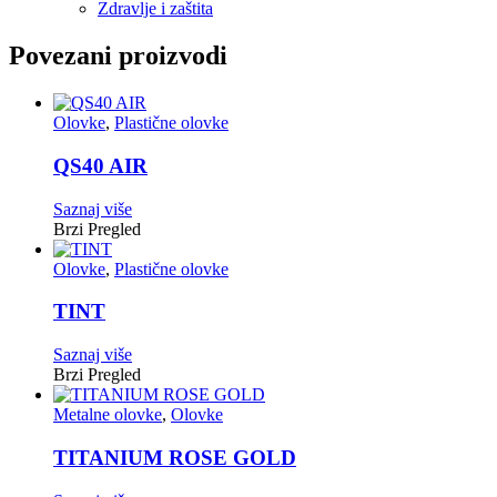
Zdravlje i zaštita
Povezani proizvodi
Olovke
,
Plastične olovke
QS40 AIR
Saznaj više
Brzi Pregled
Olovke
,
Plastične olovke
TINT
Saznaj više
Brzi Pregled
Metalne olovke
,
Olovke
TITANIUM ROSE GOLD