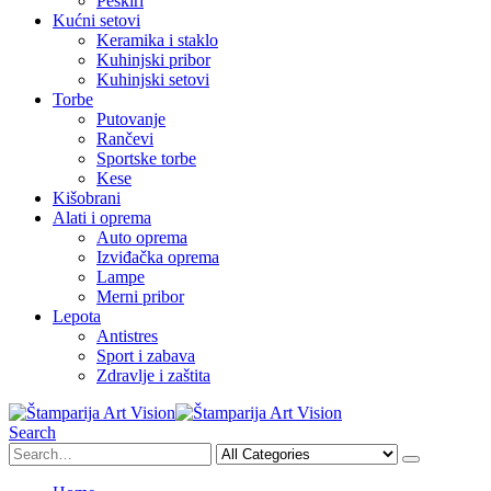
Peškiri
Kućni setovi
Keramika i staklo
Kuhinjski pribor
Kuhinjski setovi
Torbe
Putovanje
Rančevi
Sportske torbe
Kese
Kišobrani
Alati i oprema
Auto oprema
Izviđačka oprema
Lampe
Merni pribor
Lepota
Antistres
Sport i zabava
Zdravlje i zaštita
Search