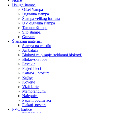
Home
Usluge štampe
Ofset štampa
Digitalna štampa
Štampa velikog formata
UV digitalna štampa
Tampon štampa
Sito štampa
Gravura
Štampani materijal
Štampa na tekstilu
Ambalaža
Blokovi za pisanje (reklamni blokovi)
Blokovska roba
Fascikle
Flajeri i leci
Katalozi, brošure
Knjige
Koverte
Vizit karte
Memorandumi
Nalepnice
Papirni podmetači
Plakati, posteri
PVC kartice