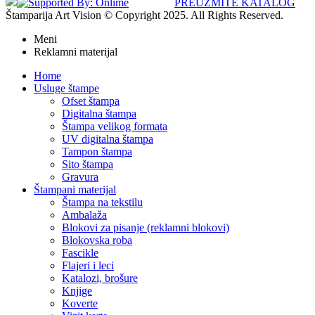
PREUZMITE KATALOG
Štamparija Art Vision © Copyright 2025. All Rights Reserved.
Meni
Reklamni materijal
Home
Usluge štampe
Ofset štampa
Digitalna štampa
Štampa velikog formata
UV digitalna štampa
Tampon štampa
Sito štampa
Gravura
Štampani materijal
Štampa na tekstilu
Ambalaža
Blokovi za pisanje (reklamni blokovi)
Blokovska roba
Fascikle
Flajeri i leci
Katalozi, brošure
Knjige
Koverte