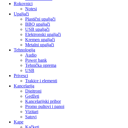
Rokovnici
Notesi
Upaljači
Plastični upaljači
BBQ upaljači
USB upaljači
Elektronski upaljači
Kremen upaljači
Metalni upaljači
Tehnologija
Audio
Power bank
Tehnička oprema
USB
Privesci
Trakice i elementi
Kancelarija
Digitroni
Gedžeti
Kancelarijski pribor
Promo pultovi i panoi
Vizitari
Satovi
Kape
Kačketi