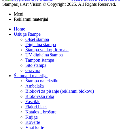
Štamparija Art Vision © Copyright 2025. All Rights Reserved.
Meni
Reklamni materijal
Home
Usluge štampe
Ofset štampa
Digitalna štampa
Štampa velikog formata
UV digitalna štampa
Tampon štampa
Sito štampa
Gravura
Štampani materijal
Štampa na tekstilu
Ambalaža
Blokovi za pisanje (reklamni blokovi)
Blokovska roba
Fascikle
Flajeri i leci
Katalozi, brošure
Knjige
Koverte
Vizit karte