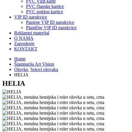
PVC Vizit karte
PVC članske kartice
PVC poklon kartice
VIP ID narukvice
Papirne VIP ID narukvice
Plastične VIP ID narukvice
Reklamni materijal
O NAMA
Zaposlenje
KONTAKT
Home
Štamparija Art Vision
Olovke
,
Setovi olovaka
HELIA
HELIA