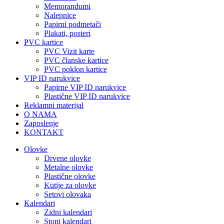
Memorandumi
Nalepnice
Papirni podmetači
Plakati, posteri
PVC kartice
PVC Vizit karte
PVC članske kartice
PVC poklon kartice
VIP ID narukvice
Papirne VIP ID narukvice
Plastične VIP ID narukvice
Reklamni materijal
O NAMA
Zaposlenje
KONTAKT
Olovke
Drvene olovke
Metalne olovke
Plastične olovke
Kutije za olovke
Setovi olovaka
Kalendari
Zidni kalendari
Stoni kalendari