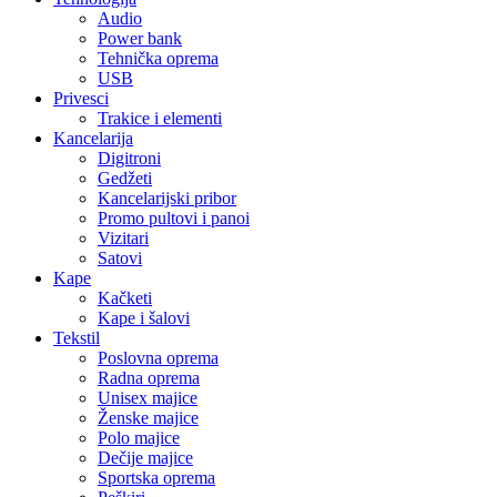
Audio
Power bank
Tehnička oprema
USB
Privesci
Trakice i elementi
Kancelarija
Digitroni
Gedžeti
Kancelarijski pribor
Promo pultovi i panoi
Vizitari
Satovi
Kape
Kačketi
Kape i šalovi
Tekstil
Poslovna oprema
Radna oprema
Unisex majice
Ženske majice
Polo majice
Dečije majice
Sportska oprema