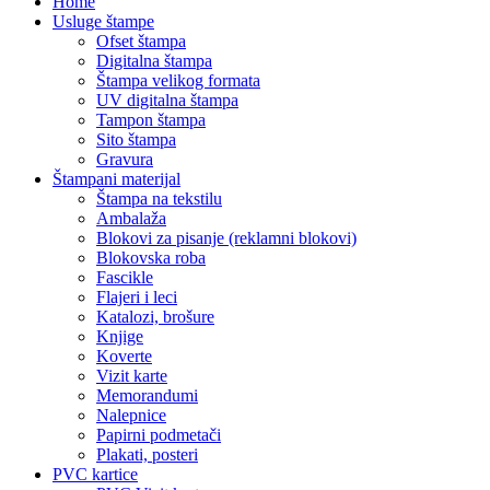
Home
Usluge štampe
Ofset štampa
Digitalna štampa
Štampa velikog formata
UV digitalna štampa
Tampon štampa
Sito štampa
Gravura
Štampani materijal
Štampa na tekstilu
Ambalaža
Blokovi za pisanje (reklamni blokovi)
Blokovska roba
Fascikle
Flajeri i leci
Katalozi, brošure
Knjige
Koverte
Vizit karte
Memorandumi
Nalepnice
Papirni podmetači
Plakati, posteri
PVC kartice