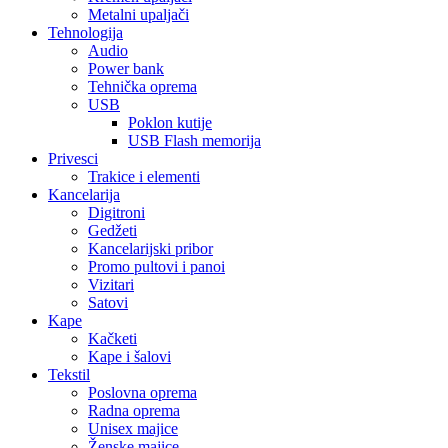
Metalni upaljači
Tehnologija
Audio
Power bank
Tehnička oprema
USB
Poklon kutije
USB Flash memorija
Privesci
Trakice i elementi
Kancelarija
Digitroni
Gedžeti
Kancelarijski pribor
Promo pultovi i panoi
Vizitari
Satovi
Kape
Kačketi
Kape i šalovi
Tekstil
Poslovna oprema
Radna oprema
Unisex majice
Ženske majice