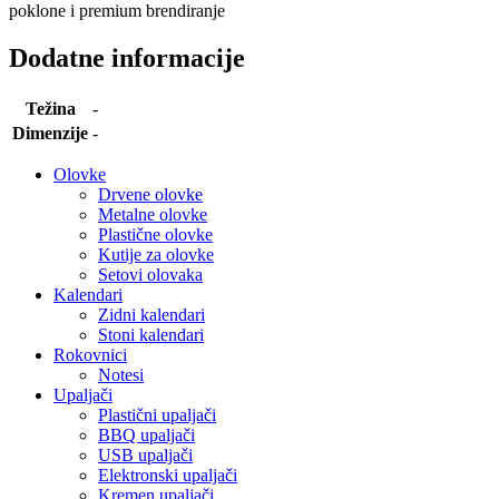
poklone i premium brendiranje
Dodatne informacije
Težina
-
Dimenzije
-
Olovke
Drvene olovke
Metalne olovke
Plastične olovke
Kutije za olovke
Setovi olovaka
Kalendari
Zidni kalendari
Stoni kalendari
Rokovnici
Notesi
Upaljači
Plastični upaljači
BBQ upaljači
USB upaljači
Elektronski upaljači
Kremen upaljači