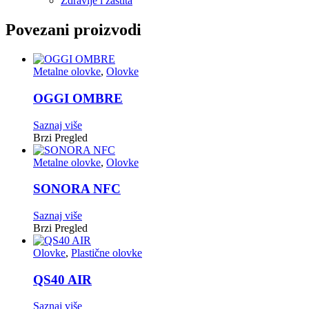
Zdravlje i zaštita
Povezani proizvodi
Metalne olovke
,
Olovke
OGGI OMBRE
Saznaj više
Brzi Pregled
Metalne olovke
,
Olovke
SONORA NFC
Saznaj više
Brzi Pregled
Olovke
,
Plastične olovke
QS40 AIR
Saznaj više