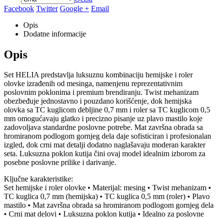
Facebook
Twitter
Google +
Email
Opis
Dodatne informacije
Opis
Set HELIA predstavlja luksuznu kombinaciju hemijske i roler
olovke izrađenih od mesinga, namenjenu reprezentativnim
poslovnim poklonima i premium brendiranju. Twist mehanizam
obezbeđuje jednostavno i pouzdano korišćenje, dok hemijska
olovka sa TC kuglicom debljine 0,7 mm i roler sa TC kuglicom 0,5
mm omogućavaju glatko i precizno pisanje uz plavo mastilo koje
zadovoljava standardne poslovne potrebe. Mat završna obrada sa
hromiranom podlogom gornjeg dela daje sofisticiran i profesionalan
izgled, dok crni mat detalji dodatno naglašavaju moderan karakter
seta. Luksuzna poklon kutija čini ovaj model idealnim izborom za
posebne poslovne prilike i darivanje.
Ključne karakteristike:
Set hemijske i roler olovke • Materijal: mesing • Twist mehanizam •
TC kuglica 0,7 mm (hemijska) • TC kuglica 0,5 mm (roler) • Plavo
mastilo • Mat završna obrada sa hromiranom podlogom gornjeg dela
• Crni mat delovi • Luksuzna poklon kutija • Idealno za poslovne