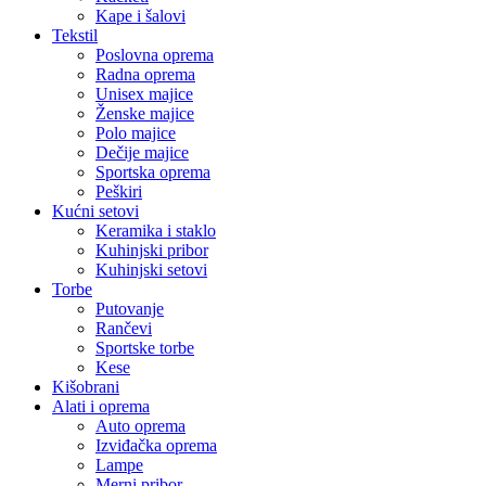
Kape i šalovi
Tekstil
Poslovna oprema
Radna oprema
Unisex majice
Ženske majice
Polo majice
Dečije majice
Sportska oprema
Peškiri
Kućni setovi
Keramika i staklo
Kuhinjski pribor
Kuhinjski setovi
Torbe
Putovanje
Rančevi
Sportske torbe
Kese
Kišobrani
Alati i oprema
Auto oprema
Izviđačka oprema
Lampe
Merni pribor