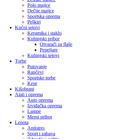
Polo majice
Dečije majice
Sportska oprema
Peškiri
Kućni setovi
Keramika i staklo
Kuhinjski pribor
Otvarači za flaše
Pepeljare
Kuhinjski setovi
Torbe
Putovanje
Rančevi
Sportske torbe
Kese
Kišobrani
Alati i oprema
Auto oprema
Izviđačka oprema
Lampe
Merni pribor
Lepota
Antistres
Sport i zabava