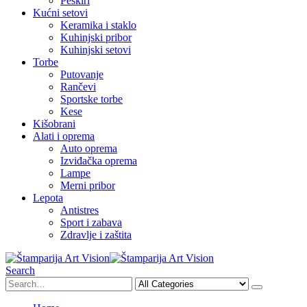
Peškiri
Kućni setovi
Keramika i staklo
Kuhinjski pribor
Kuhinjski setovi
Torbe
Putovanje
Rančevi
Sportske torbe
Kese
Kišobrani
Alati i oprema
Auto oprema
Izviđačka oprema
Lampe
Merni pribor
Lepota
Antistres
Sport i zabava
Zdravlje i zaštita
Search