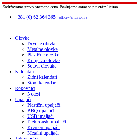
Zadržavamo pravo promene cena.
Poslujemo samo sa pravnim licima
+381 (0) 62 364 365
|
office@artvision.rs
|
Olovke
Drvene olovke
Metalne olovke
Plastične olovke
Kutije za olovke
Setovi olovaka
Kalendari
Zidni kalendari
Stoni kalendari
Rokovnici
Notesi
Upaljači
Plastični upaljači
BBQ upaljači
USB upaljači
Elektronski upaljači
Kremen upaljači
Metalni upaljači
Tehnologija