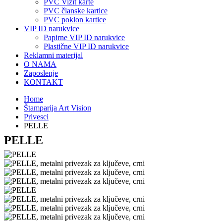
PVC Vizit karte
PVC članske kartice
PVC poklon kartice
VIP ID narukvice
Papirne VIP ID narukvice
Plastične VIP ID narukvice
Reklamni materijal
O NAMA
Zaposlenje
KONTAKT
Home
Štamparija Art Vision
Privesci
PELLE
PELLE