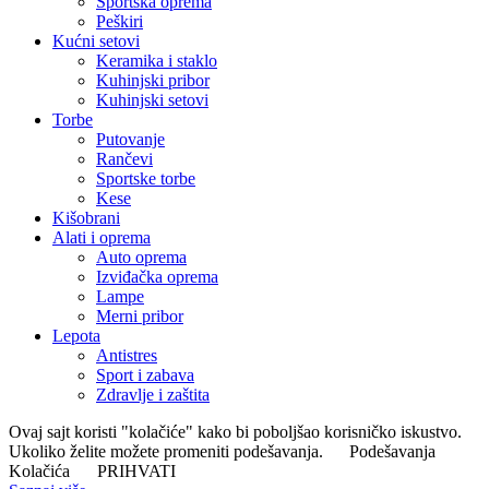
Sportska oprema
Peškiri
Kućni setovi
Keramika i staklo
Kuhinjski pribor
Kuhinjski setovi
Torbe
Putovanje
Rančevi
Sportske torbe
Kese
Kišobrani
Alati i oprema
Auto oprema
Izviđačka oprema
Lampe
Merni pribor
Lepota
Antistres
Sport i zabava
Zdravlje i zaštita
Ovaj sajt koristi "kolačiće" kako bi poboljšao korisničko iskustvo.
Ukoliko želite možete promeniti podešavanja.
Podešavanja
Kolačića
PRIHVATI