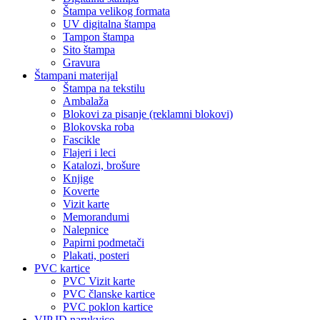
Štampa velikog formata
UV digitalna štampa
Tampon štampa
Sito štampa
Gravura
Štampani materijal
Štampa na tekstilu
Ambalaža
Blokovi za pisanje (reklamni blokovi)
Blokovska roba
Fascikle
Flajeri i leci
Katalozi, brošure
Knjige
Koverte
Vizit karte
Memorandumi
Nalepnice
Papirni podmetači
Plakati, posteri
PVC kartice
PVC Vizit karte
PVC članske kartice
PVC poklon kartice
VIP ID narukvice