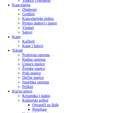
Trakice i elementi
Kancelarija
Digitroni
Gedžeti
Kancelarijski pribor
Promo pultovi i panoi
Vizitari
Satovi
Kape
Kačketi
Kape i šalovi
Tekstil
Poslovna oprema
Radna oprema
Unisex majice
Ženske majice
Polo majice
Dečije majice
Sportska oprema
Peškiri
Kućni setovi
Keramika i staklo
Kuhinjski pribor
Otvarači za flaše
Pepeljare