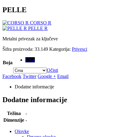
PELLE
CORSO R
PELLE R
Metalni privezak za ključeve
Šifra proizvoda:
33.149
Kategorija:
Privesci
Crna
Boja
Očisti
Facebook
Twitter
Google +
Email
Dodatne informacije
Dodatne informacije
Težina
-
Dimenzije
-
Olovke
Drvene olovke