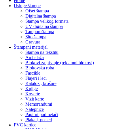
Home
Usluge štampe
Ofset štampa
Digitalna štampa
Štampa velikog formata
UV digitalna štampa
Tampon štampa
Sito štampa
Gravura
Štampani materijal
Štampa na tekstilu
Ambalaža
Blokovi za pisanje (reklamni blokovi)
Blokovska roba
Fascikle
Flajeri i leci
Katalozi, brošure
Knjige
Koverte
Vizit karte
Memorandumi
Nalepnice
Papirni podmetači
Plakati, posteri
PVC kartice