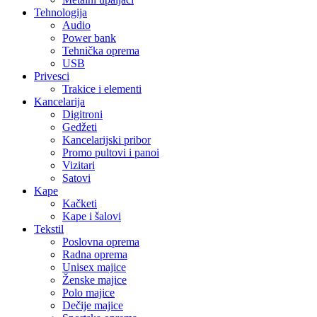
Tehnologija
Audio
Power bank
Tehnička oprema
USB
Privesci
Trakice i elementi
Kancelarija
Digitroni
Gedžeti
Kancelarijski pribor
Promo pultovi i panoi
Vizitari
Satovi
Kape
Kačketi
Kape i šalovi
Tekstil
Poslovna oprema
Radna oprema
Unisex majice
Ženske majice
Polo majice
Dečije majice