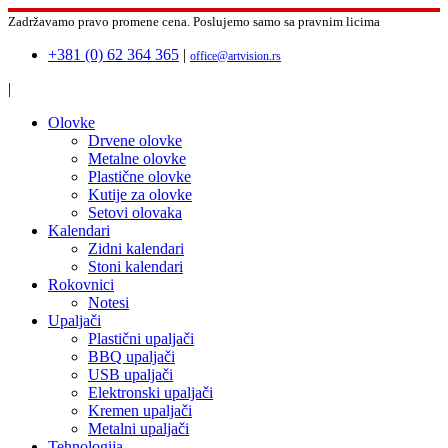
Zadržavamo pravo promene cena.
Poslujemo samo sa pravnim licima
+381 (0) 62 364 365
|
office@artvision.rs
|
Olovke
Drvene olovke
Metalne olovke
Plastične olovke
Kutije za olovke
Setovi olovaka
Kalendari
Zidni kalendari
Stoni kalendari
Rokovnici
Notesi
Upaljači
Plastični upaljači
BBQ upaljači
USB upaljači
Elektronski upaljači
Kremen upaljači
Metalni upaljači
Tehnologija