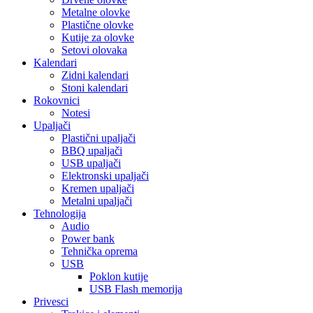
Metalne olovke
Plastične olovke
Kutije za olovke
Setovi olovaka
Kalendari
Zidni kalendari
Stoni kalendari
Rokovnici
Notesi
Upaljači
Plastični upaljači
BBQ upaljači
USB upaljači
Elektronski upaljači
Kremen upaljači
Metalni upaljači
Tehnologija
Audio
Power bank
Tehnička oprema
USB
Poklon kutije
USB Flash memorija
Privesci