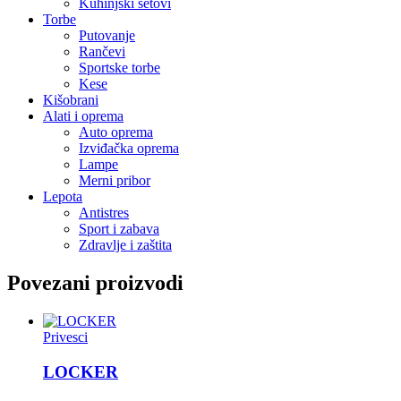
Kuhinjski setovi
Torbe
Putovanje
Rančevi
Sportske torbe
Kese
Kišobrani
Alati i oprema
Auto oprema
Izviđačka oprema
Lampe
Merni pribor
Lepota
Antistres
Sport i zabava
Zdravlje i zaštita
Povezani proizvodi
Privesci
LOCKER