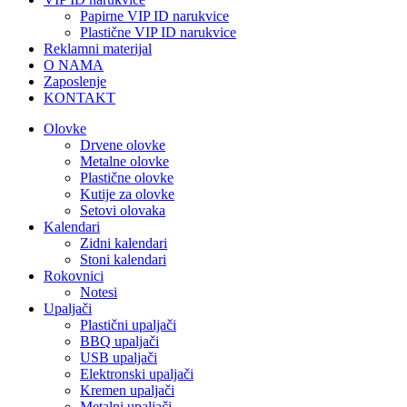
Papirne VIP ID narukvice
Plastične VIP ID narukvice
Reklamni materijal
O NAMA
Zaposlenje
KONTAKT
Olovke
Drvene olovke
Metalne olovke
Plastične olovke
Kutije za olovke
Setovi olovaka
Kalendari
Zidni kalendari
Stoni kalendari
Rokovnici
Notesi
Upaljači
Plastični upaljači
BBQ upaljači
USB upaljači
Elektronski upaljači
Kremen upaljači
Metalni upaljači