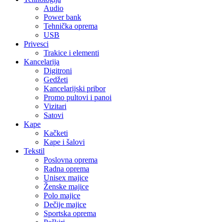
Audio
Power bank
Tehnička oprema
USB
Privesci
Trakice i elementi
Kancelarija
Digitroni
Gedžeti
Kancelarijski pribor
Promo pultovi i panoi
Vizitari
Satovi
Kape
Kačketi
Kape i šalovi
Tekstil
Poslovna oprema
Radna oprema
Unisex majice
Ženske majice
Polo majice
Dečije majice
Sportska oprema