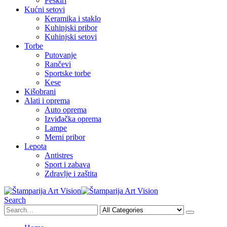
Peškiri
Kućni setovi
Keramika i staklo
Kuhinjski pribor
Kuhinjski setovi
Torbe
Putovanje
Rančevi
Sportske torbe
Kese
Kišobrani
Alati i oprema
Auto oprema
Izviđačka oprema
Lampe
Merni pribor
Lepota
Antistres
Sport i zabava
Zdravlje i zaštita
Search