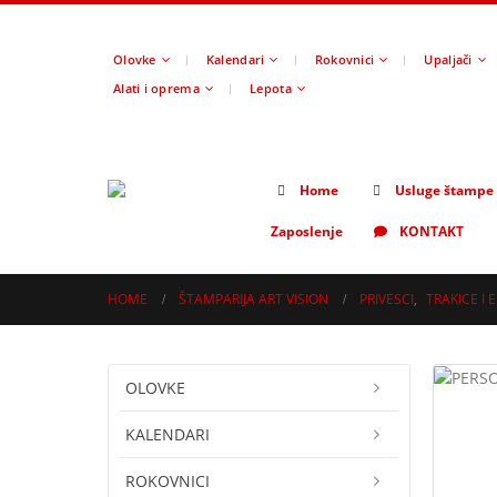
Olovke
Kalendari
Rokovnici
Upaljači
Alati i oprema
Lepota
Home
Usluge štampe
Zaposlenje
KONTAKT
HOME
ŠTAMPARIJA ART VISION
PRIVESCI
,
TRAKICE I 
OLOVKE
KALENDARI
ROKOVNICI