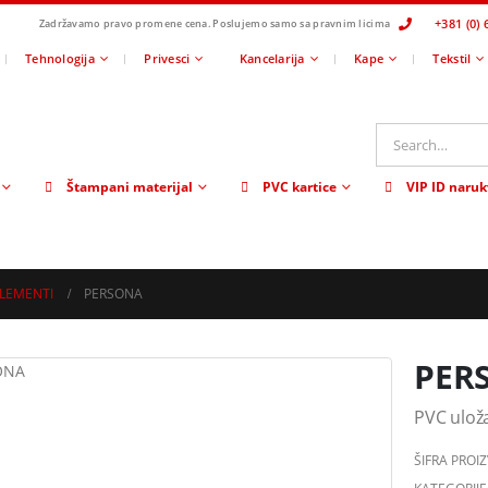
+381 (0) 
Zadržavamo pravo promene cena.
Poslujemo samo sa pravnim licima
Tehnologija
Privesci
Kancelarija
Kape
Tekstil
Štampani materijal
PVC kartice
VIP ID naruk
ELEMENTI
PERSONA
PER
PVC uloža
ŠIFRA PROI