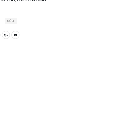
:
PRIVESCI
,
TRAKICE I ELEMENTI
OČISTI