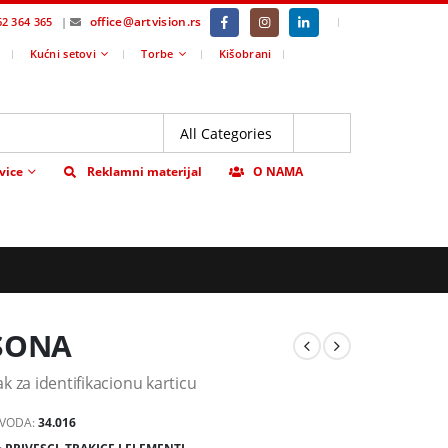
office@artvision.rs
|
62 364 365
|
Kućni setovi
Torbe
Kišobrani
vice
Reklamni materijal
O NAMA
SONA
k za identifikacionu karticu
ZVODA:
34.016