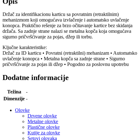
Opis
Držač za identifikacionu karticu sa povratnim (retraktilnim)
mehanizmom koji omogućava izvlačenje i automatsko uvlačenje
konopca. Praktično rešenje za brzo očitavanje kartice bez skidanja
držača. Sa zadnje strane nalazi se metalna kopča koja omogućava
sigurno pričvršćivanje za pojas, džep ili torbu.
Ključne karakteristike:
Držač za ID karticu • Povratni (retraktilni) mehanizam • Automatsko
uvlačenje konopca • Metalna kopča sa zadnje strane • Sigurno
pričvršćivanje za pojas ili džep • Pogodno za poslovnu upotrebu
Dodatne informacije
Težina
-
Dimenzije
-
Olovke
Drvene olovke
Metalne olovke
Plastične olovke
Kutije za olovke
Setovi olovaka