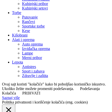
Kuhinjski pribor
Kuhinjski setovi
Torbe
Putovanje
Rančevi
Sportske torbe
Kese
Kišobrani
Alati i oprema
Auto oprema
Izviđačka oprema
Lampe
Merni pribor
Lepota
Antistres
Sport i zabava
Zdravlje i zaštita
Ovaj sajt koristi "kolačiće" kako bi poboljšao korisničko iskustvo.
Ukoliko želite možete promeniti podešavanja.
Podešavanja
Kolačića
PRIHVATI
Saznaj više
Politika privatnosti i korišćenje kolačića (eng. cookies)