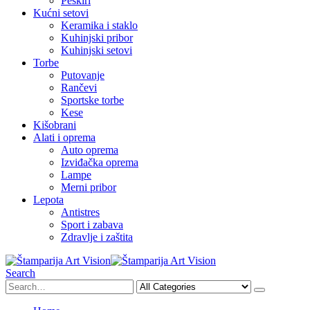
Peškiri
Kućni setovi
Keramika i staklo
Kuhinjski pribor
Kuhinjski setovi
Torbe
Putovanje
Rančevi
Sportske torbe
Kese
Kišobrani
Alati i oprema
Auto oprema
Izviđačka oprema
Lampe
Merni pribor
Lepota
Antistres
Sport i zabava
Zdravlje i zaštita
Search