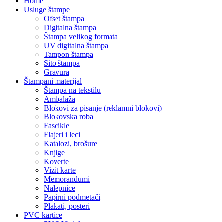
Home
Usluge štampe
Ofset štampa
Digitalna štampa
Štampa velikog formata
UV digitalna štampa
Tampon štampa
Sito štampa
Gravura
Štampani materijal
Štampa na tekstilu
Ambalaža
Blokovi za pisanje (reklamni blokovi)
Blokovska roba
Fascikle
Flajeri i leci
Katalozi, brošure
Knjige
Koverte
Vizit karte
Memorandumi
Nalepnice
Papirni podmetači
Plakati, posteri
PVC kartice