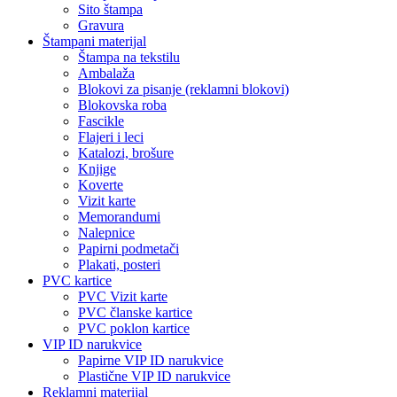
Sito štampa
Gravura
Štampani materijal
Štampa na tekstilu
Ambalaža
Blokovi za pisanje (reklamni blokovi)
Blokovska roba
Fascikle
Flajeri i leci
Katalozi, brošure
Knjige
Koverte
Vizit karte
Memorandumi
Nalepnice
Papirni podmetači
Plakati, posteri
PVC kartice
PVC Vizit karte
PVC članske kartice
PVC poklon kartice
VIP ID narukvice
Papirne VIP ID narukvice
Plastične VIP ID narukvice
Reklamni materijal