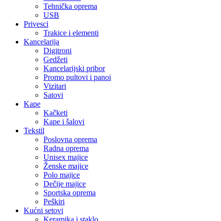
Tehnička oprema
USB
Privesci
Trakice i elementi
Kancelarija
Digitroni
Gedžeti
Kancelarijski pribor
Promo pultovi i panoi
Vizitari
Satovi
Kape
Kačketi
Kape i šalovi
Tekstil
Poslovna oprema
Radna oprema
Unisex majice
Ženske majice
Polo majice
Dečije majice
Sportska oprema
Peškiri
Kućni setovi
Keramika i staklo