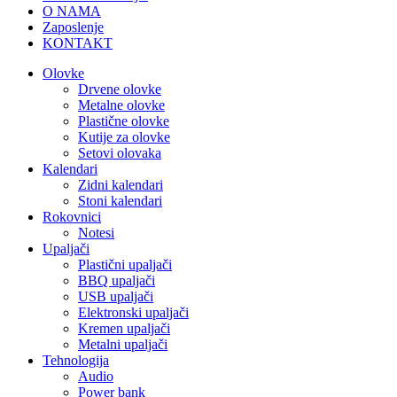
O NAMA
Zaposlenje
KONTAKT
Olovke
Drvene olovke
Metalne olovke
Plastične olovke
Kutije za olovke
Setovi olovaka
Kalendari
Zidni kalendari
Stoni kalendari
Rokovnici
Notesi
Upaljači
Plastični upaljači
BBQ upaljači
USB upaljači
Elektronski upaljači
Kremen upaljači
Metalni upaljači
Tehnologija
Audio
Power bank