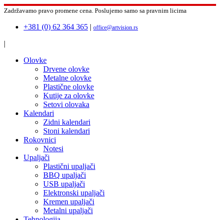
Zadržavamo pravo promene cena.
Poslujemo samo sa pravnim licima
+381 (0) 62 364 365
|
office@artvision.rs
|
Olovke
Drvene olovke
Metalne olovke
Plastične olovke
Kutije za olovke
Setovi olovaka
Kalendari
Zidni kalendari
Stoni kalendari
Rokovnici
Notesi
Upaljači
Plastični upaljači
BBQ upaljači
USB upaljači
Elektronski upaljači
Kremen upaljači
Metalni upaljači
Tehnologija