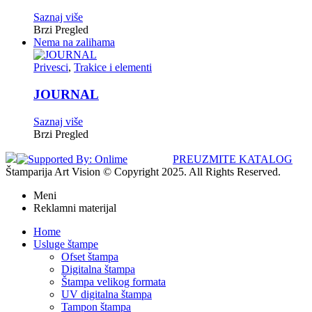
Saznaj više
Brzi Pregled
Nema na zalihama
Privesci
,
Trakice i elementi
JOURNAL
Saznaj više
Brzi Pregled
PREUZMITE KATALOG
Štamparija Art Vision © Copyright 2025. All Rights Reserved.
Meni
Reklamni materijal
Home
Usluge štampe
Ofset štampa
Digitalna štampa
Štampa velikog formata
UV digitalna štampa
Tampon štampa