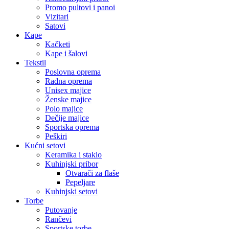
Promo pultovi i panoi
Vizitari
Satovi
Kape
Kačketi
Kape i šalovi
Tekstil
Poslovna oprema
Radna oprema
Unisex majice
Ženske majice
Polo majice
Dečije majice
Sportska oprema
Peškiri
Kućni setovi
Keramika i staklo
Kuhinjski pribor
Otvarači za flaše
Pepeljare
Kuhinjski setovi
Torbe
Putovanje
Rančevi
Sportske torbe