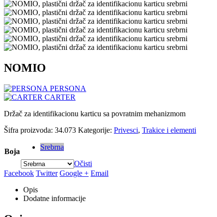
NOMIO
PERSONA
CARTER
Držač za identifikacionu karticu sa povratnim mehanizmom
Šifra proizvoda:
34.073
Kategorije:
Privesci
,
Trakice i elementi
Srebrna
Boja
Očisti
Facebook
Twitter
Google +
Email
Opis
Dodatne informacije