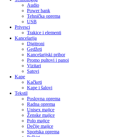
Audio
Power bank
Tehnička oprema
USB
Privesci
Trakice i elementi
Kancelarija
Digitroni
Gedžeti
Kancelarijski pribor
Promo pultovi i panoi
Vizitari
Satovi
Kape
Kačketi
Kape i šalovi
Tekstil
Poslovna oprema
Radna oprema
Unisex majice
Ženske majice
Polo majice
Dečije majice
Sportska oprema