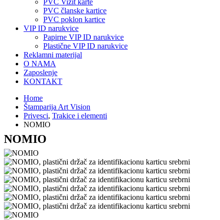
PVC Vizit karte
PVC članske kartice
PVC poklon kartice
VIP ID narukvice
Papirne VIP ID narukvice
Plastične VIP ID narukvice
Reklamni materijal
O NAMA
Zaposlenje
KONTAKT
Home
Štamparija Art Vision
Privesci
,
Trakice i elementi
NOMIO
NOMIO