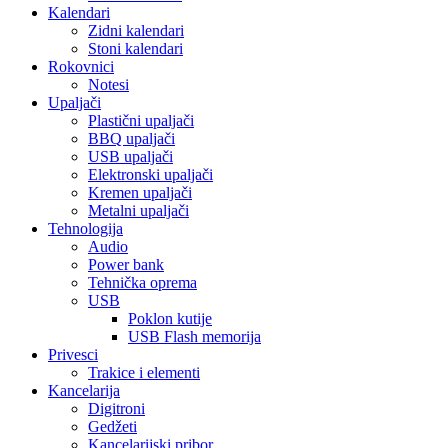
Kalendari
Zidni kalendari
Stoni kalendari
Rokovnici
Notesi
Upaljači
Plastični upaljači
BBQ upaljači
USB upaljači
Elektronski upaljači
Kremen upaljači
Metalni upaljači
Tehnologija
Audio
Power bank
Tehnička oprema
USB
Poklon kutije
USB Flash memorija
Privesci
Trakice i elementi
Kancelarija
Digitroni
Gedžeti
Kancelarijski pribor