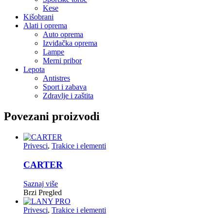
Kese
Kišobrani
Alati i oprema
Auto oprema
Izviđačka oprema
Lampe
Merni pribor
Lepota
Antistres
Sport i zabava
Zdravlje i zaštita
Povezani proizvodi
Privesci
,
Trakice i elementi
CARTER
Saznaj više
Brzi Pregled
Privesci
,
Trakice i elementi