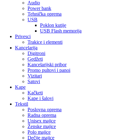
Audio
Power bank
Tehnička oprema
USB
Poklon kutije
USB Flash memorija
Privesci
Trakice i elementi
Kancelarija
Digitroni
Gedžeti
Kancelarijski pribor
Promo pultovi i panoi
Vizitari
Satovi
Kape
Kačketi
Kape i šalovi
Tekstil
Poslovna oprema
Radna oprema
Unisex majice
Ženske majice
Polo majice
Dečije majice