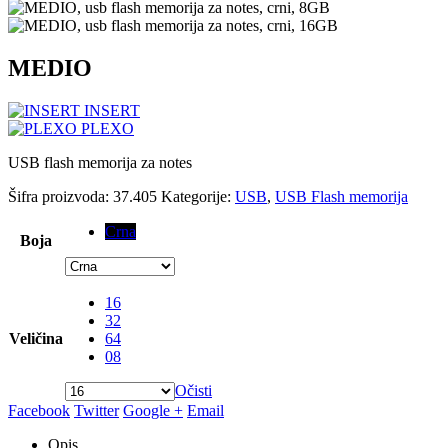
MEDIO
INSERT
PLEXO
USB flash memorija za notes
Šifra proizvoda:
37.405
Kategorije:
USB
,
USB Flash memorija
Crna
Boja
16
32
Veličina
64
08
Očisti
Facebook
Twitter
Google +
Email
Opis