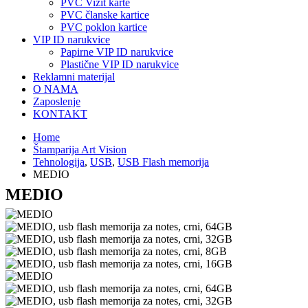
PVC Vizit karte
PVC članske kartice
PVC poklon kartice
VIP ID narukvice
Papirne VIP ID narukvice
Plastične VIP ID narukvice
Reklamni materijal
O NAMA
Zaposlenje
KONTAKT
Home
Štamparija Art Vision
Tehnologija
,
USB
,
USB Flash memorija
MEDIO
MEDIO