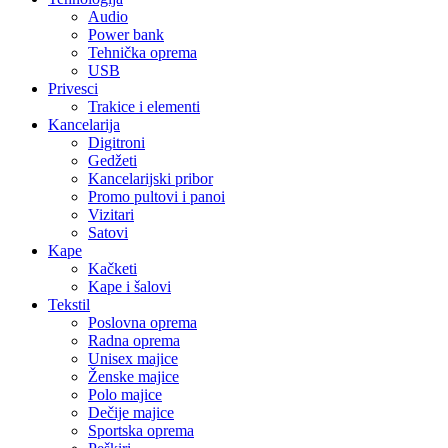
Audio
Power bank
Tehnička oprema
USB
Privesci
Trakice i elementi
Kancelarija
Digitroni
Gedžeti
Kancelarijski pribor
Promo pultovi i panoi
Vizitari
Satovi
Kape
Kačketi
Kape i šalovi
Tekstil
Poslovna oprema
Radna oprema
Unisex majice
Ženske majice
Polo majice
Dečije majice
Sportska oprema