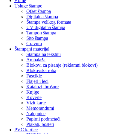
Home
Usluge štampe
Ofset štampa
Digitalna štampa
Štampa velikog formata
UV digitalna štampa
Tampon štampa
Sito štampa
Gravura
Štampani materijal
Štampa na tekstilu
Ambalaža
Blokovi za pisanje (reklamni blokovi)
Blokovska roba
Fascikle
Flajeri i leci
Katalozi, brošure
Knjige
Koverte
Vizit karte
Memorandumi
Nalepnice
Papirni podmetači
Plakati, posteri
PVC kartice