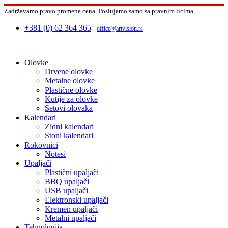
Zadržavamo pravo promene cena.
Poslujemo samo sa pravnim licima
+381 (0) 62 364 365
|
office@artvision.rs
|
Olovke
Drvene olovke
Metalne olovke
Plastične olovke
Kutije za olovke
Setovi olovaka
Kalendari
Zidni kalendari
Stoni kalendari
Rokovnici
Notesi
Upaljači
Plastični upaljači
BBQ upaljači
USB upaljači
Elektronski upaljači
Kremen upaljači
Metalni upaljači
Tehnologija