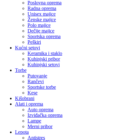
Poslovna oprema
Radna oprema
Unisex majice
Ženske majice
Polo majice
Dečije majice
Sportska oprema
Peškiri
Kućni setovi
Keramika i staklo
Kuhinjski pribor
Kuhinjski setovi
Torbe
Putovanje
Rančevi
Sportske torbe
Kese
Kišobrani
Alati i oprema
Auto oprema
Izviđačka oprema
Lampe
Merni pribor
Lepota
Antistres