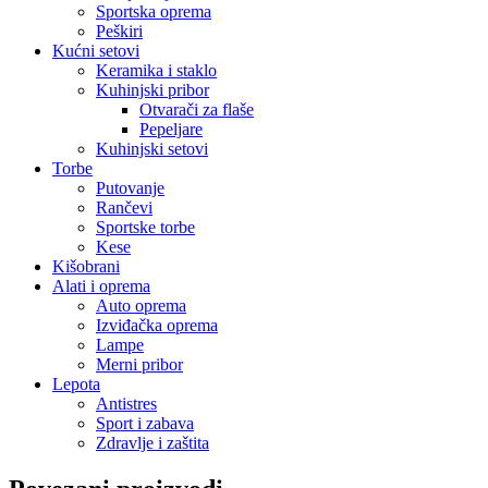
Sportska oprema
Peškiri
Kućni setovi
Keramika i staklo
Kuhinjski pribor
Otvarači za flaše
Pepeljare
Kuhinjski setovi
Torbe
Putovanje
Rančevi
Sportske torbe
Kese
Kišobrani
Alati i oprema
Auto oprema
Izviđačka oprema
Lampe
Merni pribor
Lepota
Antistres
Sport i zabava
Zdravlje i zaštita