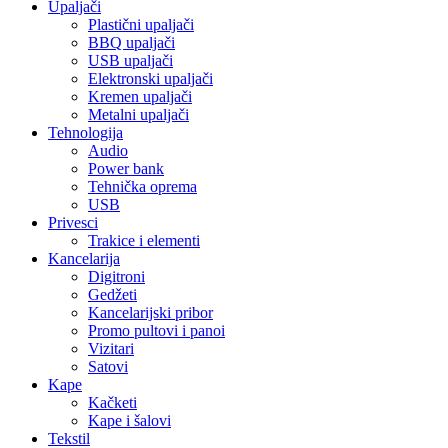
Upaljači
Plastični upaljači
BBQ upaljači
USB upaljači
Elektronski upaljači
Kremen upaljači
Metalni upaljači
Tehnologija
Audio
Power bank
Tehnička oprema
USB
Privesci
Trakice i elementi
Kancelarija
Digitroni
Gedžeti
Kancelarijski pribor
Promo pultovi i panoi
Vizitari
Satovi
Kape
Kačketi
Kape i šalovi
Tekstil