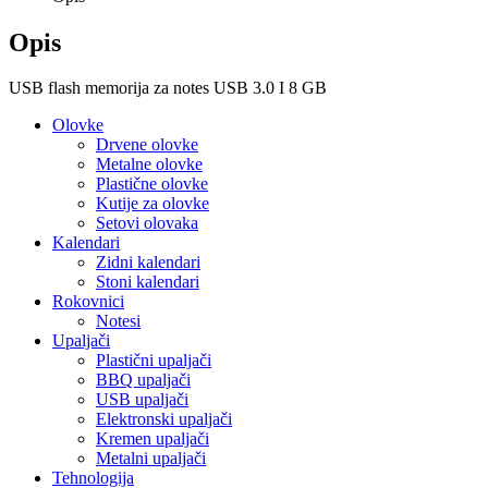
Opis
USB flash memorija za notes USB 3.0 I 8 GB
Olovke
Drvene olovke
Metalne olovke
Plastične olovke
Kutije za olovke
Setovi olovaka
Kalendari
Zidni kalendari
Stoni kalendari
Rokovnici
Notesi
Upaljači
Plastični upaljači
BBQ upaljači
USB upaljači
Elektronski upaljači
Kremen upaljači
Metalni upaljači
Tehnologija