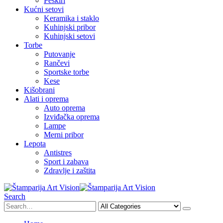
Peškiri
Kućni setovi
Keramika i staklo
Kuhinjski pribor
Kuhinjski setovi
Torbe
Putovanje
Rančevi
Sportske torbe
Kese
Kišobrani
Alati i oprema
Auto oprema
Izviđačka oprema
Lampe
Merni pribor
Lepota
Antistres
Sport i zabava
Zdravlje i zaštita
Search