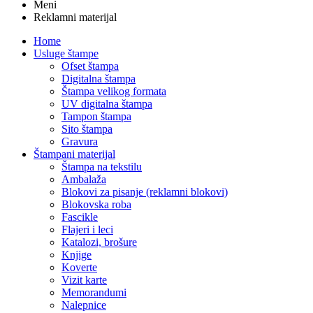
Meni
Reklamni materijal
Home
Usluge štampe
Ofset štampa
Digitalna štampa
Štampa velikog formata
UV digitalna štampa
Tampon štampa
Sito štampa
Gravura
Štampani materijal
Štampa na tekstilu
Ambalaža
Blokovi za pisanje (reklamni blokovi)
Blokovska roba
Fascikle
Flajeri i leci
Katalozi, brošure
Knjige
Koverte
Vizit karte
Memorandumi
Nalepnice