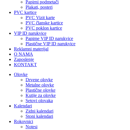
Papirni podmetači
Plakati, posteri
PVC kartice
PVC Vizit karte
PVC članske kartice
PVC poklon kartice
VIP ID narukvice
Papirne VIP ID narukvice
Plastične VIP ID narukvice
Reklamni materijal
O NAMA
Zaposlenje
KONTAKT
Olovke
Drvene olovke
Metalne olovke
Plastične olovke
Kutije za olovke
Setovi olovaka
Kalendari
Zidni kalendari
Stoni kalendari
Rokovnici
Notesi