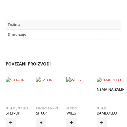
Težina
-
Dimenzije
-
POVEZANI PROIZVODI
NEMA NA ZALIH
PRIVESCI
,
TRAKICE I ELEMENTI
PRIVESCI
,
TRAKICE I ELEMENTI
PRIVESCI
PRIVESCI
STEP-UP
SP 004
WILLY
BAMBOLEO